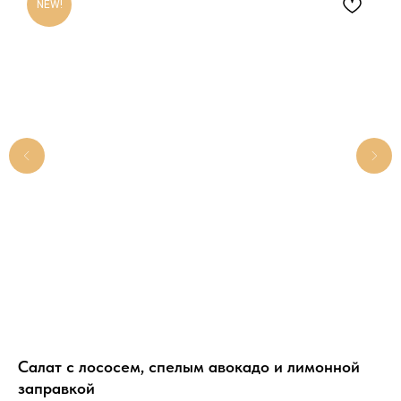
NEW!
и
Салат с лососем, спелым авокадо и лимонной
Фи
заправкой
лу