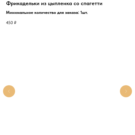
кой
Фрикадельки из цыпленка со спагетти
До
Минимальное количество для заказа: 1шт.
Авт
450
₽
45