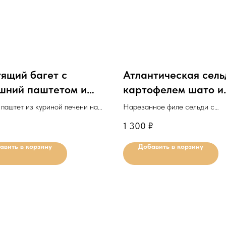
ящий багет с
Атлантическая сель
шний паштетом и
картофелем шато и
мелизированным
красным луком
паштет из куриной печени на
Нарезанное филе сельди с
м
ом багете со сладким луком и
картофельными шариками.
1 300
₽
ным яйцом.
Минимальное количество д
авить в корзину
Добавить в корзину
льное количество для
заказа: 1шт.
 10шт.