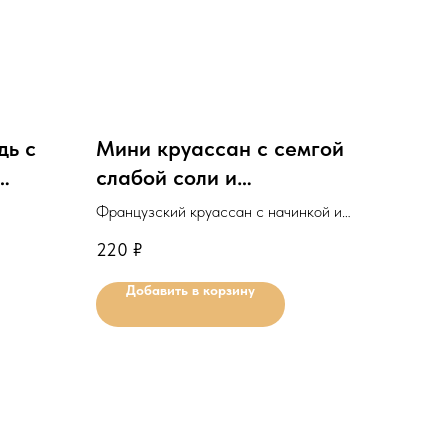
дь с
Мини круассан с семгой
слабой соли и
творожным сыром
Французский круассан с начинкой из
семги слабой соли и мягкого сыра.
220
₽
ля
Минимальное количество для
Добавить в корзину
заказа: 10шт.