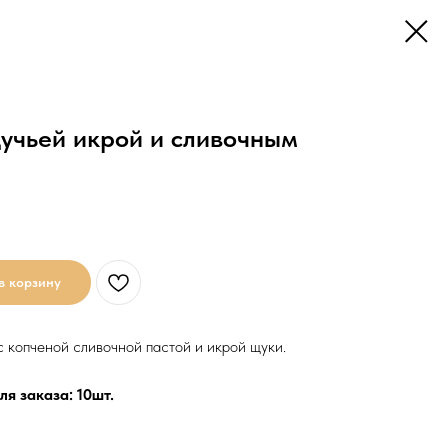
щучьей икрой и сливочным
в корзину
с копченой сливочной пастой и икрой щуки.
я заказа: 10шт.