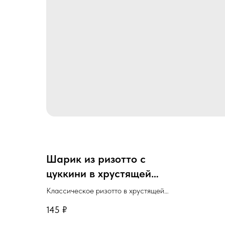
Шарик из ризотто с
цуккини в хрустящей
панировке
Классическое ризотто в хрустящей
корочке.
145
₽