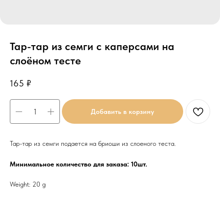
Тар-тар из семги с каперсами на
слоёном тесте
165
₽
Добавить в корзину
Тар-тар из семги подается на бриоши из слоеного теста.
Минимальное количество для заказа: 10шт.
Weight: 20 g
До