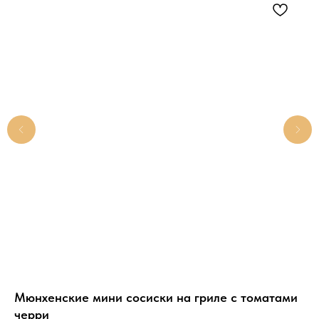
гр
Ми
14
и
Мюнхенские мини сосиски на гриле с томатами
черри