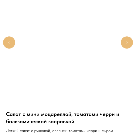
Салат с мини моцареллой, томатами черри и
Са
бальзамической заправкой
со
Легкий салат с рукколой, спелыми томатами черри и сыром
Нар