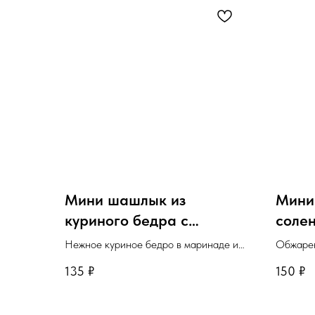
Мини шашлык из
Мини 
куриного бедра с
солен
зернистой горчицей
огур
Нежное куриное бедро в маринаде из
Обжарен
зернистой горчицы и тимьяна.
соли, к
135
₽
150
₽
Минимальное количество для
Минима
заказа: 10шт.
заказа: