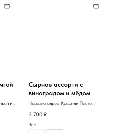
мгой
Сырное ассорти с
виноградом и мёдом
нкой из
Нарезка сыров: Красный Песто,
ыра.
Маасдам, Чеддер, Бри и Дор блю.
2 700
₽
ля
Минимальное количество для
Вес
заказа: 1шт.