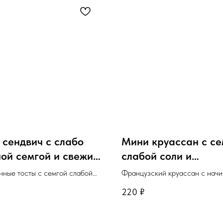
сендвич с слабо
Мини круассан с се
ой семгой и свежим
слабой соли и
цом
творожным сыром
ные тосты с семгой слабой
Французский круассан с начи
рем-чизом и свежим огурцом.
семги слабой соли и мягкого с
220
₽
льное количество для
Минимальное количество д
 10шт.
заказа: 10шт.