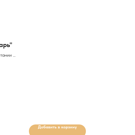
Минимальное количество для
заказа: 10шт.
арь"
тании с
" и
ля
Добавить в корзину