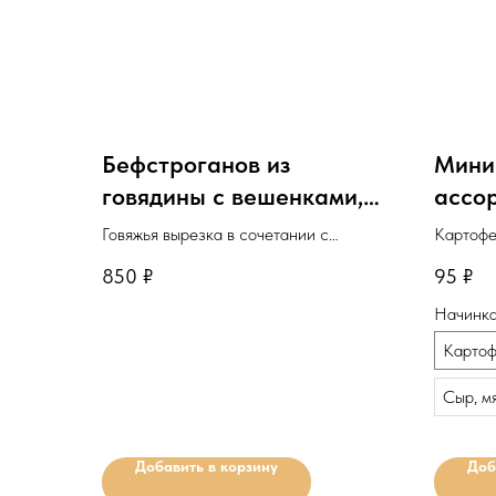
Бефстроганов из
Мини
говядины с вешенками,
ассо
картофелем пюре и
Говяжья вырезка в сочетании с
Картофе
хрустящим луком
вешенками, сметаной и сливками.
капуста\
850
₽
95
₽
Минимальное количество для
Минима
Начинк
заказа: 1шт.
заказа:
Картоф
Сыр, м
Добавить в корзину
Доб