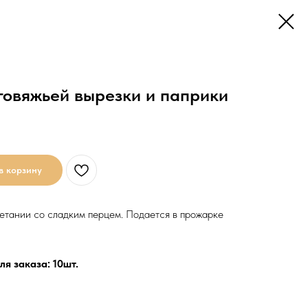
говяжьей вырезки и паприки
в корзину
етании со сладким перцем. Подается в прожарке
я заказа: 10шт.