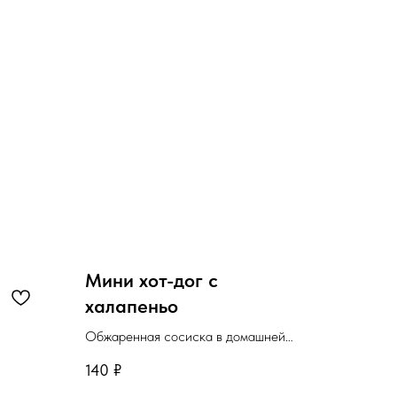
Мини хот-дог с
халапеньо
Обжаренная сосиска в домашней
булочке с маринованными огурцами и
140
₽
халапеньо.