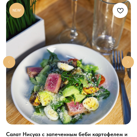
NEW!
Cалат Нисуаз с запеченным беби картофелем и
Ми