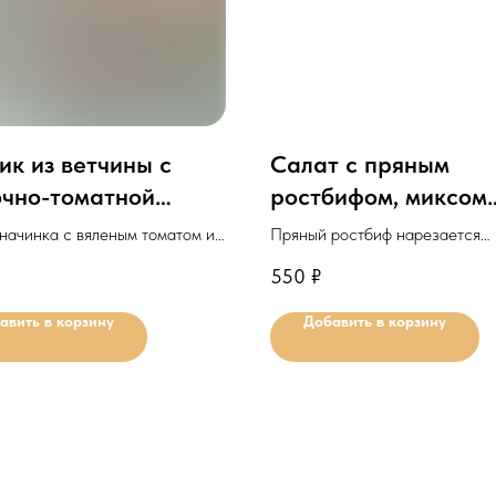
ик из ветчины с
Салат с пряным
очно-томатной
ростбифом, миксом
кой и зеленью
листьев и медово-
начинка с вяленым томатом и
Пряный ростбиф нарезается
горчичной заправк
м в нежной ветчине с зеленью.
слайсами, подается с салатом
550
₽
запеченной паприки, томатов 
льное количество для
миксов листьев.
авить в корзину
Добавить в корзину
 10шт.
Минимальное количество д
заказа: 1шт.