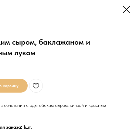
ким сыром, баклажаном и
ным луком
в корзину
 в сочетании с адыгейским сыром, кинзой и красным
я заказа: 1шт.