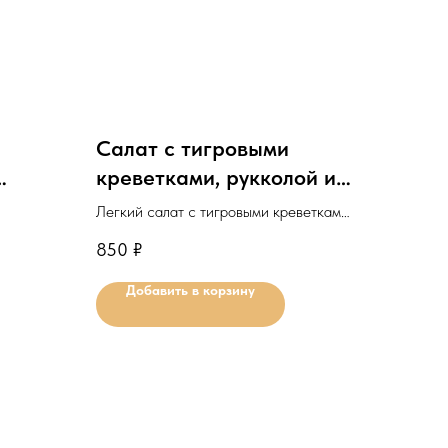
Салат с тигровыми
креветками, рукколой и
бальзамической
Легкий салат с тигровыми креветками,
ой
заправкой
 из
томатами черри и свежей рукколой
850
₽
черри и
Минимальное количество для
Добавить в корзину
заказа: 1шт.
ля