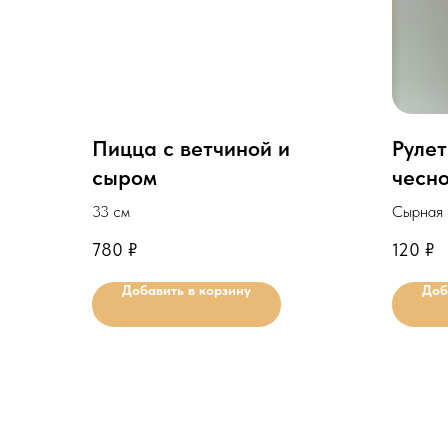
Пицца с ветчиной и
Рулет
сыром
чесн
начин
33 см
Сырная 
чесноко
780
₽
120
₽
Минима
Добавить в корзину
Доб
заказа: