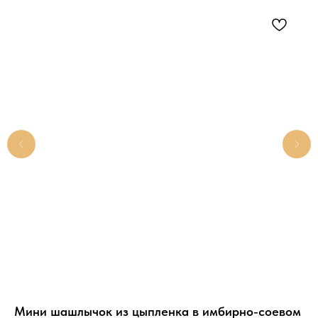
Па
ка
Ми
12
Мини шашлычок из цыпленка в имбирно-соевом