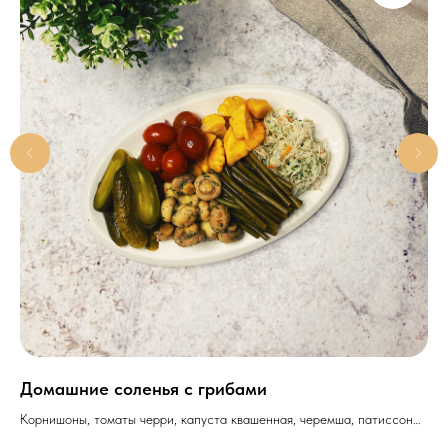
Домашние соленья с грибами
Ры
сл
Корнишоны, томаты черри, капуста квашенная, черемша, патиссоны,
шампиньоны.
Сла