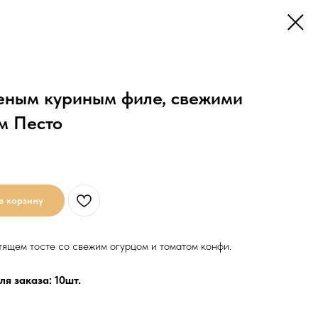
ченым куриным филе, свежими
м Песто
в корзину
ящем тосте со свежим огурцом и томатом конфи.
я заказа: 10шт.