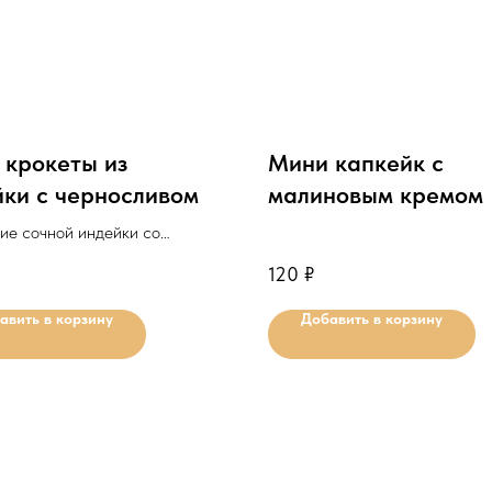
 крокеты из
Мини капкейк с
йки с черносливом
малиновым кремом
ие сочной индейки со
 черносливом в хрустящей
120
₽
ке.
авить в корзину
Добавить в корзину
льное количество для
 10шт.