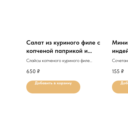
Салат из куриного филе с
Мини
копченой паприкой и
инде
рукколой
Слайсы копченого куриного филе
Сочетан
подаются с запечённой паприкой,
сладким
650
₽
155
₽
рукколой и сыром Фета.
паниров
Добавить в корзину
Доб
Минимальное количество для
Минима
заказа: 1шт.
заказа: