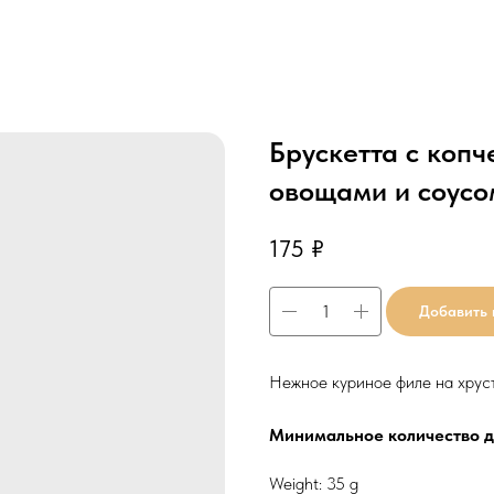
Брускетта с коп
овощами и соусо
175
₽
Добавить 
Нежное куриное филе на хруст
Минимальное количество дл
Weight: 35 g