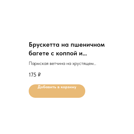
Брускетта на пшеничном
багете с коппой и
пармезаном
Пармская ветчина на хрустящем
багете с сыром пармезан и вяленым
175
₽
томатом.
Добавить в корзину
Минимальное количество для
заказа: 10шт.